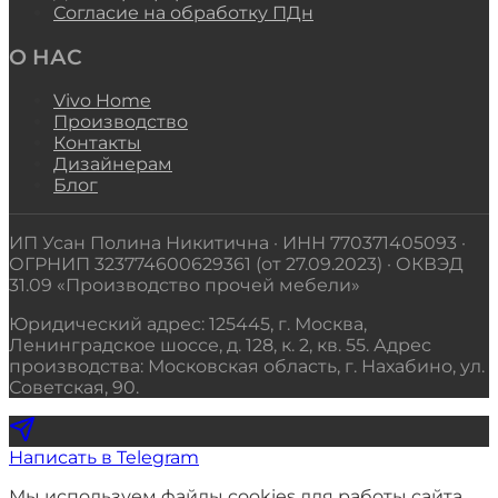
Согласие на обработку ПДн
О НАС
Vivo Home
Производство
Контакты
Дизайнерам
Блог
ИП Усан Полина Никитична · ИНН 770371405093 ·
ОГРНИП 323774600629361 (от 27.09.2023) · ОКВЭД
31.09 «Производство прочей мебели»
Юридический адрес: 125445, г. Москва,
Ленинградское шоссе, д. 128, к. 2, кв. 55. Адрес
производства: Московская область, г. Нахабино, ул.
Советская, 90.
Написать в Telegram
Мы используем файлы cookies для работы сайта,