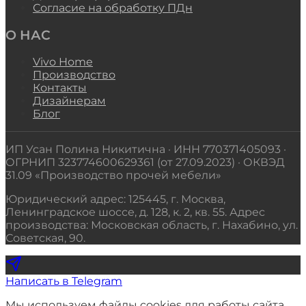
Согласие на обработку ПДн
О НАС
Vivo Home
Производство
Контакты
Дизайнерам
Блог
ИП Усан Полина Никитична · ИНН 770371405093 ·
ОГРНИП 323774600629361 (от 27.09.2023) · ОКВЭД
31.09 «Производство прочей мебели»
Юридический адрес: 125445, г. Москва,
Ленинградское шоссе, д. 128, к. 2, кв. 55. Адрес
производства: Московская область, г. Нахабино, ул.
Советская, 90.
Написать в Telegram
Мы используем файлы cookies для работы сайта,