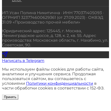
ИП Усан Полина Никитична · ИНН 770371405093 ·
ОГРНИП 323774600629361 (от 27.09.2023) · ОКВЭД
31.09 «Производство прочей мебели»
Юридический адрес: 125445, г. Москва,
Ленинградское шоссе, д. 128, к. 2, кв. 55. Адрес
производства: Московская область, г. Нахабино, ул.
Советская, 90.
Написать в Telegram
Мы используем файлы cookies для работы сайта,
аналитики и улучшения сервиса. Продолжая
пользоваться сайтом, вы соглашаетесь с
условиями
Политики конфиденциальности
в
части обработки cookies в соответствии с 152-ФЗ.
Принять