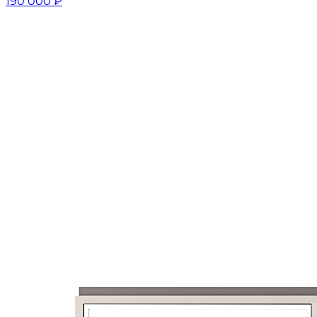
190 000
₽