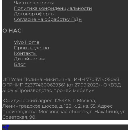
Частые вопросы
Политика конфиденциальности
Договор оферты
Согласие на обработку ПДн
О НАС
Vivo Home
Производство
Контакты
Дизайнерам
Блог
ИП Усан Полина Никитична · ИНН 770371405093 ·
ОГРНИП 323774600629361 (от 27.09.2023) · ОКВЭД
31.09 «Производство прочей мебели»
Юридический адрес: 125445, г. Москва,
Ленинградское шоссе, д. 128, к. 2, кв. 55. Адрес
производства: Московская область, г. Нахабино, ул.
Советская, 90.