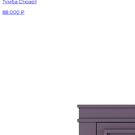
Тумба Стюарт
88 000
₽