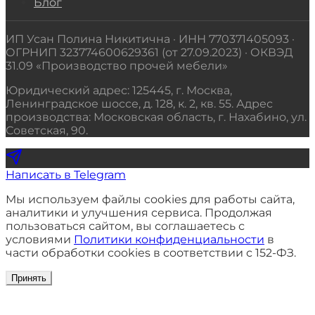
Блог
ИП Усан Полина Никитична · ИНН 770371405093 ·
ОГРНИП 323774600629361 (от 27.09.2023) · ОКВЭД
31.09 «Производство прочей мебели»
Юридический адрес: 125445, г. Москва,
Ленинградское шоссе, д. 128, к. 2, кв. 55. Адрес
производства: Московская область, г. Нахабино, ул.
Советская, 90.
Написать в Telegram
Мы используем файлы cookies для работы сайта,
аналитики и улучшения сервиса. Продолжая
пользоваться сайтом, вы соглашаетесь с
условиями
Политики конфиденциальности
в
части обработки cookies в соответствии с 152-ФЗ.
Принять