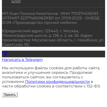
Блог
ИП Усан Полина Никитична · ИНН 770371405093 ·
ОГРНИП 323774600629361 (от 27.09.2023) · ОКВЭД
31.09 «Производство прочей мебели»
Юридический адрес: 125445, г. Москва,
Ленинградское шоссе, д. 128, к. 2, кв. 55. Адрес
производства: Московская область, г. Нахабино, ул.
Советская, 90.
Написать в Telegram
Мы используем файлы cookies для работы сайта,
аналитики и улучшения сервиса. Продолжая
пользоваться сайтом, вы соглашаетесь с
условиями
Политики конфиденциальности
в
части обработки cookies в соответствии с 152-ФЗ.
Принять