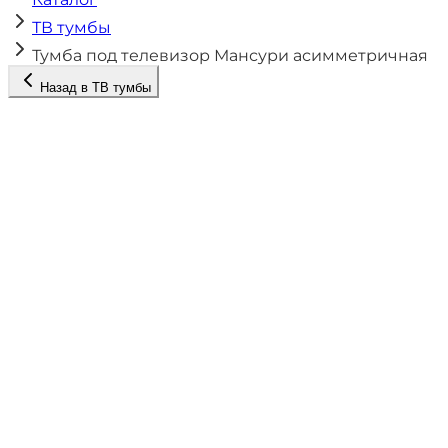
ТВ тумбы
Тумба под телевизор Мансури асимметричная
Назад в
ТВ тумбы